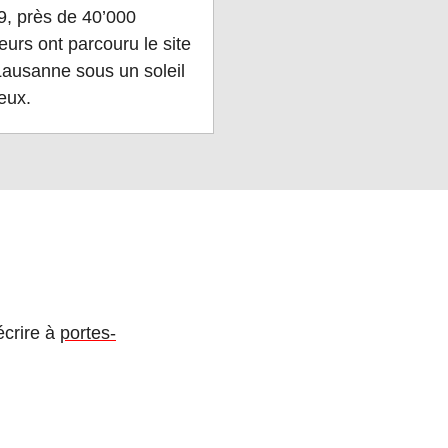
9, près de 40’000
teurs ont parcouru le site
Lausanne sous un soleil
eux.
écrire à
portes-