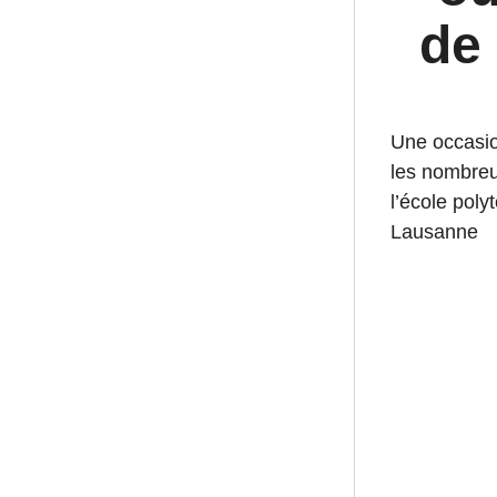
de
Une occasio
les nombreu
l’école poly
Lausanne