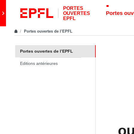
Skip to content
PORTES
Retour au site principal
Portes ouv
OUVERTES
EPFL
Portes ouvertes de l’EPFL
In the same section
Portes ouvertes de l’EPFL
Editions antérieures
ou