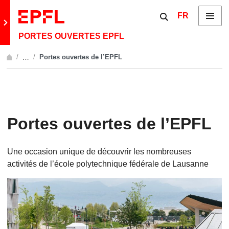
Skip to content
Show / hide the 
FR
Menu
Retour au site principal
PORTES OUVERTES EPFL
Portes ouvertes de l’EPFL
…
Afficher l'intégralité du fil d'Ariane
Portes ouvertes de l’EPFL
Une occasion unique de découvrir les nombreuses
activités de l’école polytechnique fédérale de Lausanne